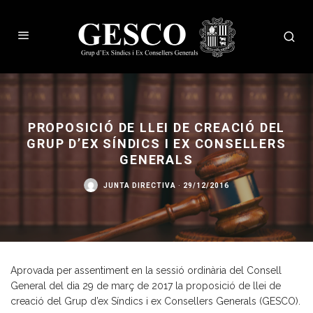
PROPOSICIÓ DE LLEI DE CREACIÓ DEL
GRUP D’EX SÍNDICS I EX CONSELLERS
GENERALS
JUNTA DIRECTIVA
·
29/12/2016
Aprovada per assentiment en la sessió ordinària del Consell
General del dia 29 de març de 2017 la proposició de llei de
creació del Grup d’ex Síndics i ex Consellers Generals (GESCO).