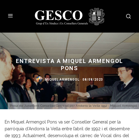
ENTREVISTA A MIQUEL ARMENGOL
PONS
MIQUEL ARMENGOL
·
08/08/2023
Presa de Jurament Conseller General per Andorra la Vella 1992 - Miquel Armengol
En Miquel Armengol Pons va ser Conseller General per la
parròquia d’Andorra la Vella entre l’abril de 1992 i el desembre
de 1993. Actualment, desenvolupa el càrrec de Vocal dins del