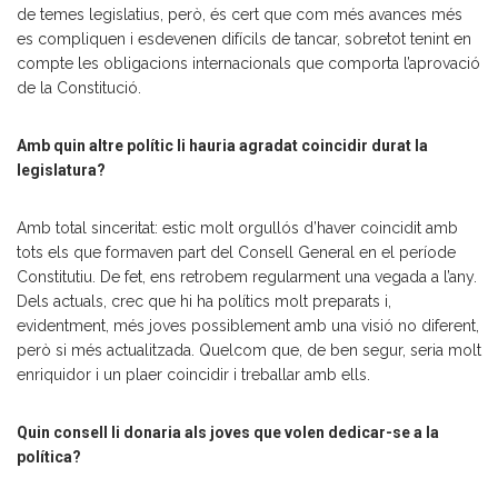
de temes legislatius, però, és cert que com més avances més
es compliquen i esdevenen difícils de tancar, sobretot tenint en
compte les obligacions internacionals que comporta l’aprovació
de la Constitució.
Amb quin altre polític li hauria agradat coincidir durat la
legislatura?
Amb total sinceritat: estic molt orgullós d’haver coincidit amb
tots els que formaven part del Consell General en el període
Constitutiu. De fet, ens retrobem regularment una vegada a l’any.
Dels actuals, crec que hi ha polítics molt preparats i,
evidentment, més joves possiblement amb una visió no diferent,
però si més actualitzada. Quelcom que, de ben segur, seria molt
enriquidor i un plaer coincidir i treballar amb ells.
Quin consell li donaria als joves que volen dedicar-se a la
política?