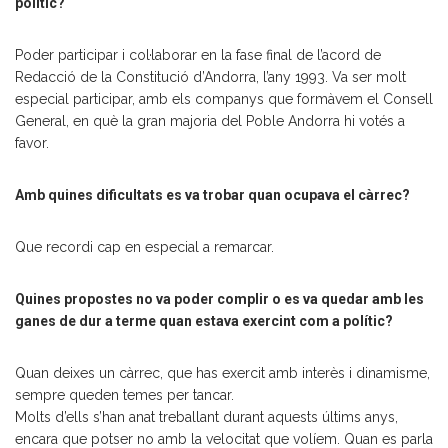
polític?
Poder participar i col·laborar en la fase final de l’acord de
Redacció de la Constitució d’Andorra, l’any 1993. Va ser molt
especial participar, amb els companys que formàvem el Consell
General, en què la gran majoria del Poble Andorra hi votés a
favor.
Amb quines dificultats es va trobar quan ocupava el càrrec?
Que recordi cap en especial a remarcar.
Quines propostes no va poder complir o es va quedar amb les
ganes de dur a terme quan estava exercint com a polític?
Quan deixes un càrrec, que has exercit amb interès i dinamisme,
sempre queden temes per tancar.
Molts d’ells s’han anat treballant durant aquests últims anys,
encara que potser no amb la velocitat que volíem. Quan es parla