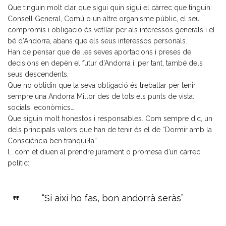
Que tinguin molt clar que sigui quin sigui el càrrec que tinguin:
Consell General, Comú o un altre organisme públic, el seu
compromís i obligació és vetllar per als interessos generals i el
bé d’Andorra, abans que els seus interessos personals.
Han de pensar que de les seves aportacions i preses de
decisions en depèn el futur d’Andorra i, per tant, també dels
seus descendents.
Que no oblidin que la seva obligació és treballar per tenir
sempre una Andorra Millor des de tots els punts de vista:
socials, econòmics…
Que siguin molt honestos i responsables. Com sempre dic, un
dels principals valors que han de tenir és el de “Dormir amb la
Consciència ben tranquil·la”.
I… com et diuen al prendre jurament o promesa d’un càrrec
polític:
“Si així ho fas, bon andorrà seràs”